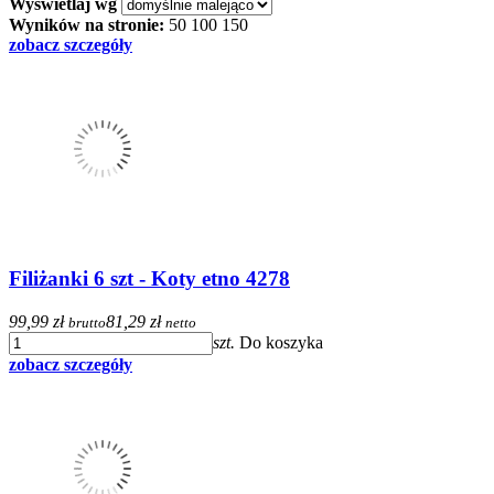
Wyświetlaj wg
Wyników na stronie:
50
100
150
zobacz szczegóły
Filiżanki 6 szt - Koty etno 4278
99,99 zł
81,29 zł
brutto
netto
szt.
Do koszyka
zobacz szczegóły