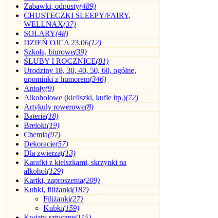
Zabawki, odpusty
(489)
CHUSTECZKI SLEEPY/FAIRY,
WELLNAX
(37)
SOLARY
(48)
DZIEŃ OJCA 23.06
(12)
Szkoła, biurowe
(39)
ŚLUBY I ROCZNICE
(81)
Urodziny 18, 30, 40, 50, 60, ogólne,
upominki z humorem
(346)
Anioły
(9)
Alkoholowe (kieliszki, kufle itp.)
(72)
Artykuły rowerowe
(8)
Baterie
(18)
Breloki
(19)
Chemia
(97)
Dekoracje
(57)
Dla zwierząt
(13)
Karafki z kielszkami, skrzynki na
alkohol
(129)
Kartki, zaproszenia
(209)
Kubki, filiżanki
(187)
Filiżanki
(27)
Kubki
(159)
Kwiaty sztuczne
(115)