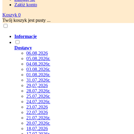
Załóż konto
Koszyk
0
Twój koszyk jest pusty ...
Informacje
Dostawy
06.08,2026
05.08.2026r.
04.08.2026r.
03.08.2026r.
01.08.2026r.
31.07.2026r.
29,07,2026
28.07.2026r.
25.07.2026r.
24.07.2026r.
23.07.2026
22.07.2026
21.07.2026r.
20.07.2026r.
18,07.2026
17.07.2026r.