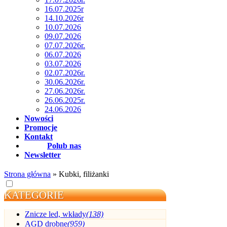
16.07.2025r
14.10.2026r
10.07.2026
09.07.2026
07.07.2026r.
06.07.2026
03.07.2026
02.07.2026r.
30.06.2026r.
27.06.2026r.
26.06.2025r.
24.06.2026
Nowości
Promocje
Kontakt
Polub nas
Newsletter
Strona główna
»
Kubki, filiżanki
KATEGORIE
Znicze led, wkłady
(138)
AGD drobne
(959)