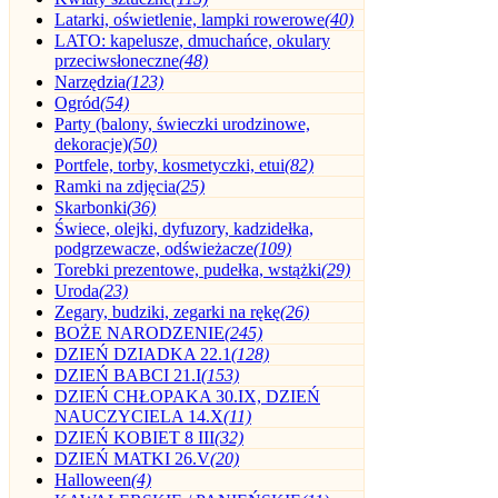
Latarki, oświetlenie, lampki rowerowe
(40)
LATO: kapelusze, dmuchańce, okulary
przeciwsłoneczne
(48)
Narzędzia
(123)
Ogród
(54)
Party (balony, świeczki urodzinowe,
dekoracje)
(50)
Portfele, torby, kosmetyczki, etui
(82)
Ramki na zdjęcia
(25)
Skarbonki
(36)
Świece, olejki, dyfuzory, kadzidełka,
podgrzewacze, odświeżacze
(109)
Torebki prezentowe, pudełka, wstążki
(29)
Uroda
(23)
Zegary, budziki, zegarki na rękę
(26)
BOŻE NARODZENIE
(245)
DZIEŃ DZIADKA 22.1
(128)
DZIEŃ BABCI 21.I
(153)
DZIEŃ CHŁOPAKA 30.IX, DZIEŃ
NAUCZYCIELA 14.X
(11)
DZIEŃ KOBIET 8 III
(32)
DZIEŃ MATKI 26.V
(20)
Halloween
(4)