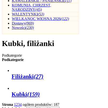
KAWALERSKIE / PANIEŃSKIE
(11)
KOMUNIA, CHRZEST,
NARODZINY
(45)
WALENTYNKI
(53)
WIELKANOC WIOSNA 2026
(122)
Dostawy
(969)
Nowości
(230)
Kubki, filiżanki
Podkategorie
Podkategorie
Filiżanki
(27)
Kubki
(159)
Strona
1
2
3
4
ogółem produktów: 187