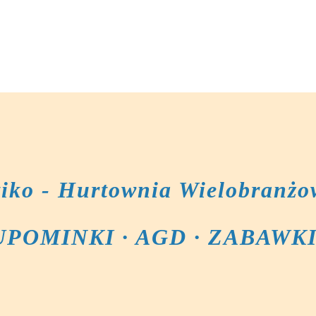
tiko - Hurtownia Wielobranżo
UPOMINKI · AGD · ZABAWK