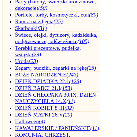
Party (balony, świeczki urodzinowe,
dekoracje)
(50)
Portfele, torby, kosmetyczki, etui
(80)
Ramki na zdjęcia
(25)
Skarbonki
(31)
Świece, olejki, dyfuzory, kadzidełka,
podgrzewacze, odświeżacze
(105)
Torebki prezentowe, pudełka,
wstążki
(29)
Uroda
(23)
Zegary, budziki, zegarki na rękę
(25)
BOŻE NARODZENIE
(245)
DZIEŃ DZIADKA 22.1
(128)
DZIEŃ BABCI 21.I
(153)
DZIEŃ CHŁOPAKA 30.IX, DZIEŃ
NAUCZYCIELA 14.X
(11)
DZIEŃ KOBIET 8 III
(32)
DZIEŃ MATKI 26.V
(20)
Halloween
(4)
KAWALERSKIE / PANIEŃSKIE
(11)
KOMUNIA, CHRZEST,