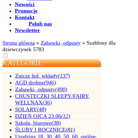
Nowości
Promocje
Kontakt
Polub nas
Newsletter
Strona główna
»
Zabawki, odpusty
»
Szablony dla
dziewczynek 5783
KATEGORIE
Znicze led, wkłady
(137)
AGD drobne
(946)
Zabawki, odpusty
(490)
CHUSTECZKI SLEEPY/FAIRY,
WELLNAX
(36)
SOLARY
(48)
DZIEŃ OJCA 23.06
(12)
Szkoła, biurowe
(38)
ŚLUBY I ROCZNICE
(81)
Urodziny 18, 30, 40, 50, 60, ogólne,