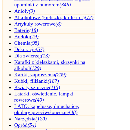
upominki z humorem
(346)
Anioły
(9)
Alkoholowe (kieliszki, kufle itp.)
(72)
Artykuły rowerowe
(8)
Baterie
(18)
Breloki
(19)
Chemia
(95)
Dekoracje
(57)
Dla zwierząt
(13)
Karafki z kielszkami, skrzynki na
alkohol
(129)
Kartki, zaproszenia
(209)
Kubki, filiżanki
(187)
Kwiaty sztuczne
(115)
Latarki, oświetlenie, lampki
rowerowe
(40)
LATO: kapelusze, dmuchańce,
okulary przeciwsłoneczne
(48)
Narzędzia
(120)
Ogród
(54)