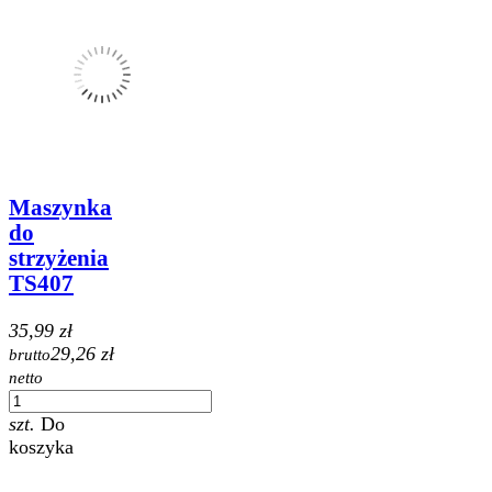
Maszynka
do
strzyżenia
TS407
35,99 zł
29,26 zł
brutto
netto
szt.
Do
koszyka