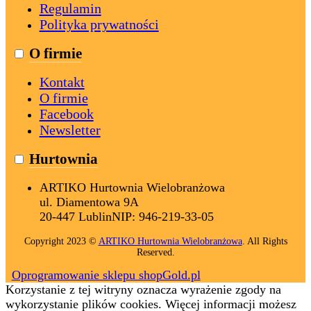
Regulamin
Polityka prywatności
O firmie
Kontakt
O firmie
Facebook
Newsletter
Hurtownia
ARTIKO Hurtownia Wielobranżowa
ul. Diamentowa 9A
20-447 Lublin
NIP:
946-219-33-05
Copyright 2023 ©
ARTIKO Hurtownia Wielobranżowa
. All Rights
Reserved.
Oprogramowanie sklepu shopGold.pl
Korzystanie z tej witryny oznacza wyrażenie zgody na
wykorzystanie plików cookies. Więcej informacji możesz