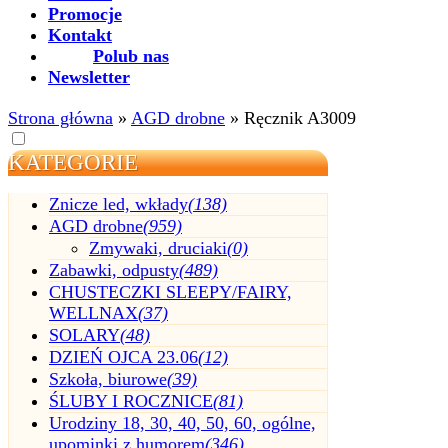
Promocje
Kontakt
Polub nas
Newsletter
Strona główna
»
AGD drobne
»
Ręcznik A3009
KATEGORIE
Znicze led, wkłady
(138)
AGD drobne
(959)
Zmywaki, druciaki
(0)
Zabawki, odpusty
(489)
CHUSTECZKI SLEEPY/FAIRY,
WELLNAX
(37)
SOLARY
(48)
DZIEŃ OJCA 23.06
(12)
Szkoła, biurowe
(39)
ŚLUBY I ROCZNICE
(81)
Urodziny 18, 30, 40, 50, 60, ogólne,
upominki z humorem
(346)