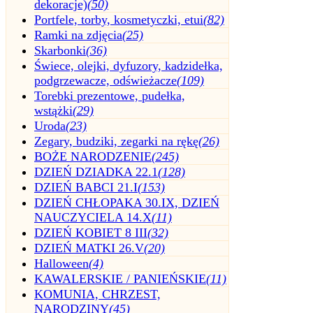
dekoracje)
(50)
Portfele, torby, kosmetyczki, etui
(82)
Ramki na zdjęcia
(25)
Skarbonki
(36)
Świece, olejki, dyfuzory, kadzidełka,
podgrzewacze, odświeżacze
(109)
Torebki prezentowe, pudełka,
wstążki
(29)
Uroda
(23)
Zegary, budziki, zegarki na rękę
(26)
BOŻE NARODZENIE
(245)
DZIEŃ DZIADKA 22.1
(128)
DZIEŃ BABCI 21.I
(153)
DZIEŃ CHŁOPAKA 30.IX, DZIEŃ
NAUCZYCIELA 14.X
(11)
DZIEŃ KOBIET 8 III
(32)
DZIEŃ MATKI 26.V
(20)
Halloween
(4)
KAWALERSKIE / PANIEŃSKIE
(11)
KOMUNIA, CHRZEST,
NARODZINY
(45)