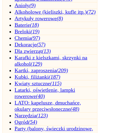
Anioły
(9)
Alkoholowe (kieliszki, kufle itp.)
(72)
Artykuły rowerowe
(8)
Baterie
(18)
Breloki
(19)
Chemia
(97)
Dekoracje
(57)
Dla zwierząt
(13)
Karafki z kielszkami, skrzynki na
alkohol
(129)
Kartki, zaproszenia
(209)
Kubki, filiżanki
(187)
Kwiaty sztuczne
(115)
Latarki, oświetlenie, lampki
rowerowe
(40)
LATO: kapelusze, dmuchańce,
okulary przeciwsłoneczne
(48)
Narzędzia
(123)
Ogród
(54)
Party (balony, świeczki urodzinowe,