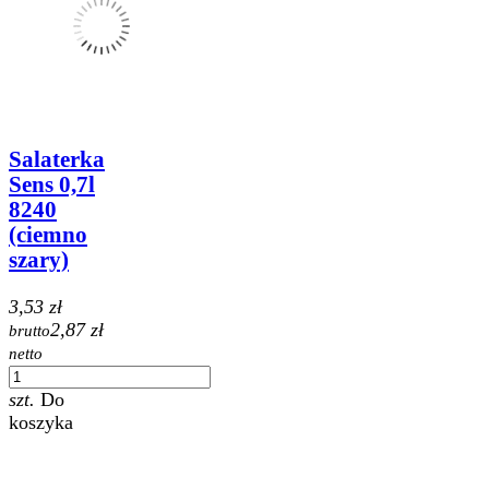
Salaterka
Sens 0,7l
8240
(ciemno
szary)
3,53 zł
2,87 zł
brutto
netto
szt.
Do
koszyka