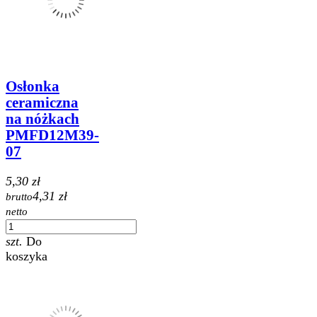
Osłonka
ceramiczna
na nóżkach
PMFD12M39-
07
5,30 zł
4,31 zł
brutto
netto
szt.
Do
koszyka