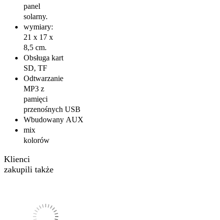
panel
solarny.
wymiary:
21 x 17 x
8,5 cm.
Obsługa kart
SD, TF
Odtwarzanie
MP3 z
pamięci
przenośnych USB
Wbudowany AUX
mix
kolorów
Klienci
zakupili także