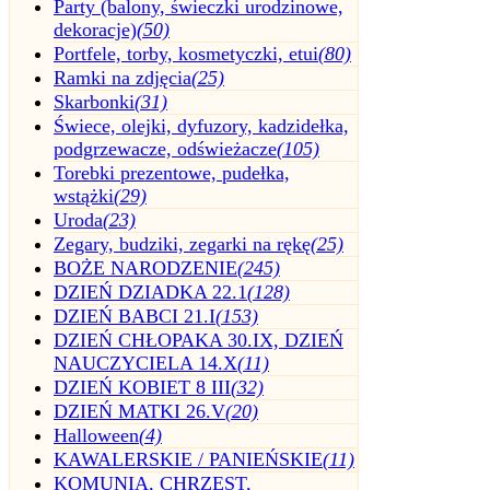
Party (balony, świeczki urodzinowe,
dekoracje)
(50)
Portfele, torby, kosmetyczki, etui
(80)
Ramki na zdjęcia
(25)
Skarbonki
(31)
Świece, olejki, dyfuzory, kadzidełka,
podgrzewacze, odświeżacze
(105)
Torebki prezentowe, pudełka,
wstążki
(29)
Uroda
(23)
Zegary, budziki, zegarki na rękę
(25)
BOŻE NARODZENIE
(245)
DZIEŃ DZIADKA 22.1
(128)
DZIEŃ BABCI 21.I
(153)
DZIEŃ CHŁOPAKA 30.IX, DZIEŃ
NAUCZYCIELA 14.X
(11)
DZIEŃ KOBIET 8 III
(32)
DZIEŃ MATKI 26.V
(20)
Halloween
(4)
KAWALERSKIE / PANIEŃSKIE
(11)
KOMUNIA, CHRZEST,