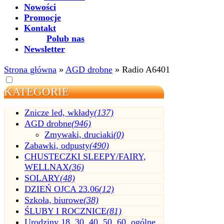
Nowości
Promocje
Kontakt
Polub nas
Newsletter
Strona główna
»
AGD drobne
»
Radio A6401
KATEGORIE
Znicze led, wkłady
(137)
AGD drobne
(946)
Zmywaki, druciaki
(0)
Zabawki, odpusty
(490)
CHUSTECZKI SLEEPY/FAIRY,
WELLNAX
(36)
SOLARY
(48)
DZIEŃ OJCA 23.06
(12)
Szkoła, biurowe
(38)
ŚLUBY I ROCZNICE
(81)
Urodziny 18, 30, 40, 50, 60, ogólne,