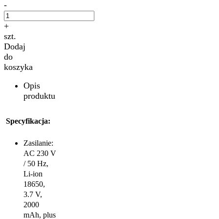
-
+
szt.
Dodaj
do
koszyka
Opis
produktu
Specyfikacja:
Zasilanie:
AC 230 V
/ 50 Hz,
Li-ion
18650,
3.7 V,
2000
mAh, plus