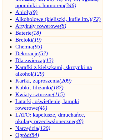
upominki z humorem
(346)
Anioły
(9)
Alkoholowe (kieliszki, kufle itp.)
(72)
Artykuły rowerowe
(8)
Baterie
(18)
Breloki
(19)
Chemia
(95)
Dekoracje
(57)
Dla zwierząt
(13)
Karafki z kielszkami, skrzynki na
alkohol
(129)
Kartki, zaproszenia
(209)
Kubki, filiżanki
(187)
Kwiaty sztuczne
(115)
Latarki, oświetlenie, lampki
rowerowe
(40)
LATO: kapelusze, dmuchańce,
okulary przeciwsłoneczne
(48)
Narzędzia
(120)
Ogród
(54)